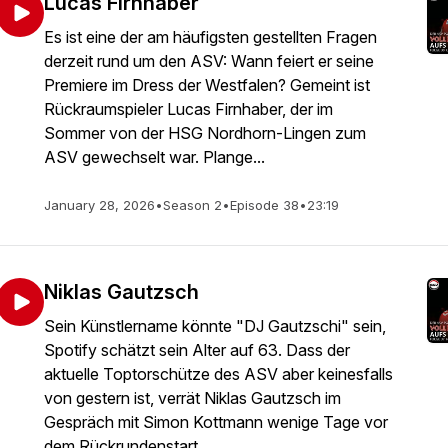
Lucas Firnhaber
Es ist eine der am häufigsten gestellten Fragen
derzeit rund um den ASV: Wann feiert er seine
Premiere im Dress der Westfalen? Gemeint ist
Rückraumspieler Lucas Firnhaber, der im
Sommer von der HSG Nordhorn-Lingen zum
ASV gewechselt war. Plange...
January 28, 2026
•
Season 2
•
Episode 38
•
23:19
Niklas Gautzsch
Sein Künstlername könnte "DJ Gautzschi" sein,
Spotify schätzt sein Alter auf 63. Dass der
aktuelle Toptorschütze des ASV aber keinesfalls
von gestern ist, verrät Niklas Gautzsch im
Gespräch mit Simon Kottmann wenige Tage vor
dem Rückrundenstart...