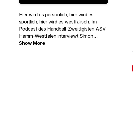
Hier wird es persönlich, hier wird es
sportlich, hier wird es westfälisch. Im
Podcast des Handball-Zweitligisten ASV
Hamm-Westfalen interviewt Simon
Kottmann Persönlichkeiten rund um den
Show More
ASV.