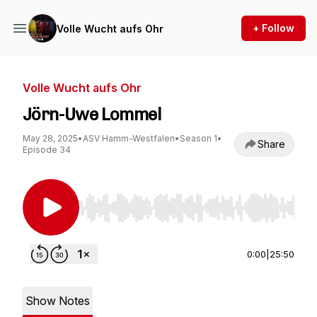
+ Follow
Volle Wucht aufs Ohr
Volle Wucht aufs Ohr
Jörn-Uwe Lommel
May 28, 2025
•
ASV Hamm-Westfalen
•
Season 1
•
Share
Episode 34
Use Left/Right to seek, Home/End to jump to st
0:00
|
25:50
Show Notes